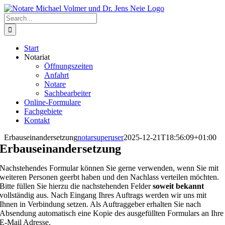
Skip
to
Search
content
for:
Start
Notariat
Öffnungszeiten
Anfahrt
Notare
Sachbearbeiter
Online-Formulare
Fachgebiete
Kontakt
Erbauseinandersetzung
notarsuperuser
2025-12-21T18:56:09+01:00
Erbauseinandersetzung
Nachstehendes Formular können Sie gerne verwenden, wenn Sie mit
weiteren Personen geerbt haben und den Nachlass verteilen möchten.
Bitte füllen Sie hierzu die nachstehenden Felder
soweit bekannt
vollständig aus. Nach Eingang Ihres Auftrags werden wir uns mit
Ihnen in Verbindung setzen. Als Auftraggeber erhalten Sie nach
Absendung automatisch eine Kopie des ausgefüllten Formulars an Ihre
E-Mail Adresse.