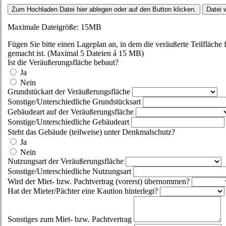
Zum Hochladen Datei hier ablegen oder auf den Button klicken.
Datei 
Maximale Dateigröße: 15MB
Fügen Sie bitte einen Lageplan an, in dem die veräußerte Teilfläche f
gemacht ist. (Maximal 5 Dateien á 15 MB)
Ist die Veräußerungsfläche bebaut?
Ja
Nein
Grundstückart der Veräußerungsfläche
Sonstige/Unterschiedliche Grundstücksart
Gebäudeart auf der Veräußerungsfläche
Sonstige/Unterschiedliche Gebäudeart
Steht das Gebäude (teilweise) unter Denkmalschutz?
Ja
Nein
Nutzungsart der Veräußerungsfläche
Sonstige/Unterschiedliche Nutzungsart
Wird der Miet- bzw. Pachtvertrag (vorerst) übernommen?
Hat der Mieter/Pächter eine Kaution hinterlegt?
Sonstiges zum Miet- bzw. Pachtvertrag