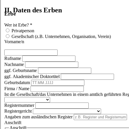
II. Daten des Erben
Erbe
Wer ist Erbe?
*
Privatperson
Gesellschaft (z.B. Unternehmen, Organisation, Verein)
Vorname/n
Rufname
Nachname
ggf. Geburtsname
ggf. Akademischer Doktortitel
Geburtsdatum
Firma / Name
Ist die Gesellschaft/das Unternehmen in einem amtlich geführten Reg
Registernummer
Registergericht
Angaben zum ausländischen Register
Anschrift
Anschrift